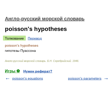
Англо-русский морской словарь
poisson's hypotheses
Толкование
Перевод
poisson's hypotheses
гипотезы Пуассона
Англо-русский морской словарь
.
Б.Н. Серебрийский
.
1946
.
Игры ⚽
Нужен реферат?
poisson's equations
poisson's parameters