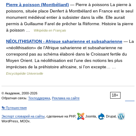
Pierre à poisson (Montbéliard)
— Pierre à poissons La pierre à
poissons, située place Denfert à Montbéliard en France est le seul
monument médiéval entier à subsister dans la ville. Elle aurait
permis à Guillaume Farel de prêcher la Réforme. Histoire la pierre
à poisson …
Wikipédia en Français
NÉOLITHISATION - Afrique saharienne et subsaharienne
— La
«néolithisation» de l’Afrique saharienne et subsaharienne ne
correspond pas au schéma élaboré dans le Croissant fertile du
Moyen Orient. La néolithisation est l’une des notions les plus
imprécises de la préhistoire africaine, si l’on excepte… …
Encyclopédie Universelle
© Академик, 2000-2026
18+
Обратная связь:
Техподдержка
,
Реклама на сайте
👣 Путешествия
Экспорт словарей на сайты
, сделанные на PHP,
Joomla,
Drupal,
WordPress, MODx.